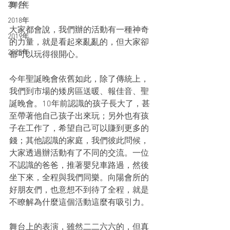
2017年
舞台。
2018年
大家都會說，我們辦的活動有一種神奇
2019年
的力量，就是看起來亂亂的，但大家卻
2025年
都可以玩得很開心。
今年聖誕晚會依舊如此，除了傳統上，
我們到市場的矮房區送暖、報佳音、聖
誕晚會。10年前認識的孩子長大了，甚
至帶著他自己孩子出來玩；另外也有孩
子在工作了，希望自己可以賺到更多的
錢；其他認識的家庭，我們彼此問候，
大家透過辦活動有了不同的交流。一位
不認識的爸爸，推著嬰兒車路過，然後
坐下來，全程與我們同樂。向陽會所的
好朋友們，也意想不到待了全程，就是
不瞭解為什麼這個活動這麼有吸引力。
舞台上的表演，雖然二二六六的，但真