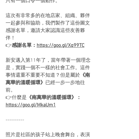
只有一個口令一個動作。
這次有非常多的在地店家、組織、夥伴
一起參與和協助，我們製作了這份圖文
感謝名單，邀請大家認識這些友善夥
伴！
👉
感謝名單：
https://goo.gl/Xq99TC
新安邁入第11年了，當年帶著一個理念
是，實踐一個不一樣的社會工作。這件
事情還重不重要不知道？但是屬於
《南
萬華的溫暖循環》
已經一步一步地往
前。
👉什麼是
《南萬華的溫暖循環》：
https://goo.gl/MkaUm1
----------
照片是社區的孩子站上晚會舞台，表演