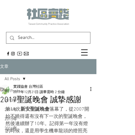
​Taiwan Community Practice Association
文章
All Posts
實踐協會 台灣社區
All Posts
2017年12月21日
讀畢需時 2 分鐘
2017聖誕晚會 誠摯感謝
2013年
第11次
新安聖誕晚會
落幕了，從2007開
2014年
始不曉得還有沒有下一次的聖誕晚會，
2015年
然後連續辦了10年。記得第一年沒有燈
2016年
的時候，還是用學生機車龍頭的燈照亮