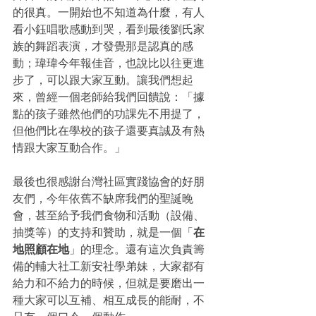
的很真。一開始也不知道為什麼，有人
看小鈺唱歌感動到哭，看到最後劉氏家
族的舞蹈表演，才發覺那是認真的感
動；瑋瑋今年報佳音，也說比以往更進
步了，可以跟大家互動。讓我們想起
來，曾經一個老師給我們回饋說：「據
點的孩子雖然他們的功課先不用提了，
但他們比在學校的孩子還要真誠及有熱
情跟大家互動合作。」
最後也很感謝台灣社區實踐協會的好朋
友們，今年依舊不缺席我們的聖誕晚
會，甚至給予我們食物和活動（設備、
抽獎等）的支持和贊助，就是一個「
在
地照顧在地
」的理念。還有這次負責籌
備的輔大社工新安社學弟妹，大家都有
給力和不給力的時候，但就是要磨出一
種大家可以互補、相互成長的能耐，不