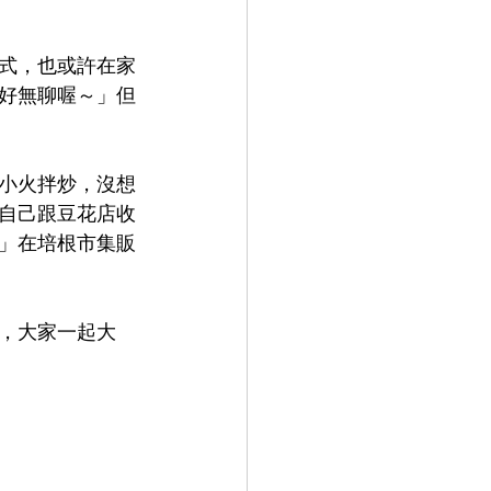
式，也或許在家
好無聊喔～」但
小火拌炒，沒想
自己跟豆花店收
」在培根市集販
，大家一起大