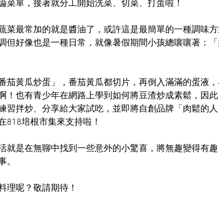
論菜單，接著就分工開始洗菜、切菜、打蛋啦！
蔬菜最常加的就是醬油了，或許這是最簡單的一種調味方
調但好像也是一種日常，就像暑假期間小孩總嚷嚷著：「
番茄黃瓜炒蛋」，番茄黃瓜都切片，再倒入滿滿的蛋液，
啊！也有青少年在網路上學到如何將豆渣炒成素鬆，因此
練習拌炒、分享給大家試吃，並即將自創品牌「肉鬆的人
在818培根市集來支持啦！
活就是在無聊中找到一些意外的小驚喜，將無趣變得有趣
事。
料理呢？敬請期待！