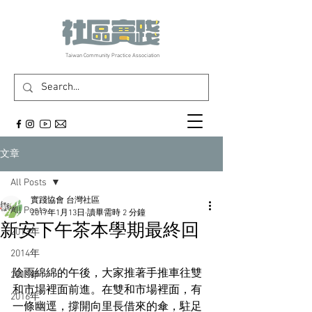
​Taiwan Community Practice Association
文章
All Posts
實踐協會 台灣社區
All Posts
2017年1月13日
讀畢需時 2 分鐘
新安下午茶本學期最終回
2013年
2014年
陰雨綿綿的午後，大家推著手推車往雙
2015年
和市場裡面前進。在雙和市場裡面，有
2016年
一條幽逕，撐開向里長借來的傘，駐足