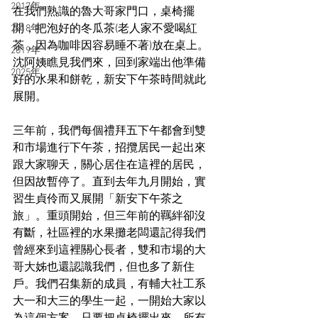
2017年
在我們熟識的魯大哥家門口，桌椅擺
開，把泡好的冬瓜茶(老人家不愛喝紅
2018年
茶，因為咖啡因容易睡不著)放在桌上。
2019年
沈阿姨瞧見我們來，回到家端出他準備
2025年
好的水果和餅乾，新安下午茶時間就此
展開。
三年前，我們每個禮拜五下午都會到雙
和市場進行下午茶，招攬居民一起出來
跟大家聊天，關心居住在這裡的居民，
但因故暫停了。直到去年九月開始，實
習生貞伶而又展開「新安下午茶之
旅」。重頭開始，但三年前的羈絆卻沒
有斷，社區裡的水果攤老闆還記得我們
曾經來到這裡關心長者，雙和市場的大
哥大姊也還認識我們，但也多了新住
戶。我們召集新的成員，有輔大社工系
大一和大三的學生一起，一開始大家以