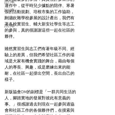
2017年
運作中，從平時兒少據點的陪伴、寒暑
2018年
假的活動規劃、培根市集的工作協助，
到這次雜學校參展的設計產出，我們有
2019年
著各校實習生、輔大新安社學生等志工
2025年
的參與，真的很謝謝這些一起在社區的
夥伴。
雖然實習生與志工們有著年級不同、經
驗上的差異，但我們希望社區工作的場
域是大家有機會實踐的舞台，藉由每個
人的專長、興趣，或是磨練出來的能
耐，在社區一起撐出空間，長出自己的
樣子。
新版協會DM的副標是「一群共同生活的
人，腳踏實地的發展對彼此有意義的
事。」很感謝過去到現在一起參與過協
會和社區工作的各個夥伴們，在摸索與