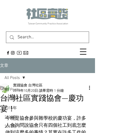
​Taiwan Community Practice Association
文章
All Posts
實踐協會 台灣社區
All Posts
2018年10月20日
讀畢需時 1 分鐘
台灣社區實踐協會—慶功
2013年
宴！
2014年
2015年
今晚是協會參與雜學校的慶功宴，許多
人會詢問說協會只有四個社工到底怎麼
2016年
做到這麼多的事情？其實在許多工作的