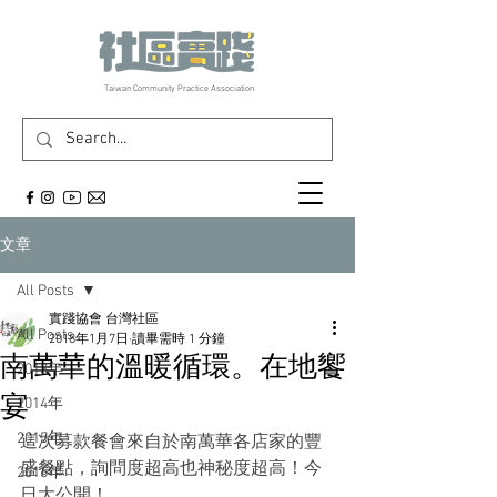
​Taiwan Community Practice Association
文章
All Posts
實踐協會 台灣社區
All Posts
2018年1月7日
讀畢需時 1 分鐘
南萬華的溫暖循環。在地饗
2013年
宴
2014年
2015年
這次募款餐會來自於南萬華各店家的豐
盛餐點，詢問度超高也神秘度超高！今
2016年
日大公開！