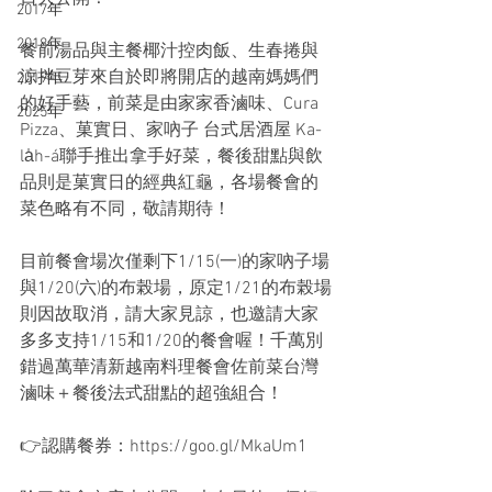
2017年
2018年
餐前湯品與主餐椰汁控肉飯、生春捲與
涼拌豆芽來自於即將開店的越南媽媽們
2019年
的好手藝，前菜是由家家香滷味、Cura 
2025年
Pizza、菓實日、家吶子 台式居酒屋 Ka-
la̍h-á聯手推出拿手好菜，餐後甜點與飲
品則是菓實日的經典紅龜，各場餐會的
菜色略有不同，敬請期待！
目前餐會場次僅剩下1/15(一)的家吶子場
與1/20(六)的布榖場，原定1/21的布榖場
則因故取消，請大家見諒，也邀請大家
多多支持1/15和1/20的餐會喔！千萬別
錯過萬華清新越南料理餐會佐前菜台灣
滷味＋餐後法式甜點的超強組合！
👉認購餐券：https://goo.gl/MkaUm1