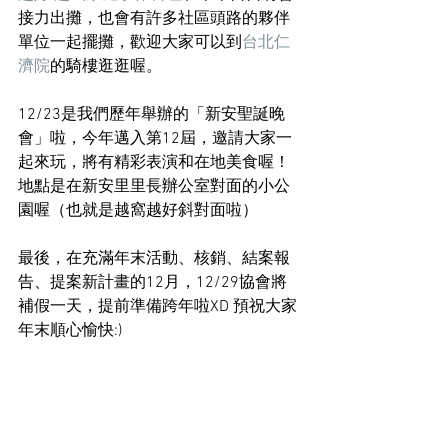
接力出攤，也會有許多社區頭路的夥伴
單位一起擺攤，歡迎大家可以到
台北仁
濟院
的騎樓逛逛喔。
12/23是我們歷年舉辦的「新安聖誕晚
會」啦，今年邁入第12屆，邀請大家一
起來玩，將有精彩表演和在地美食喔！
地點是在新安里里長辦公室對面的小公
園喔（也就是越窩越好斜對面啦）
最後，在充滿年末活動、核銷、結案報
告、提案新計畫的12月，12/29協會將
補假一天，提前準備跨年啦XD 預祝大家
年末順心愉快:)