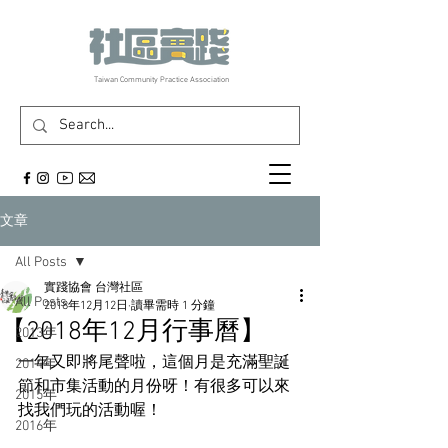
​Taiwan Community Practice Association
文章
All Posts
實踐協會 台灣社區
All Posts
2018年12月12日
讀畢需時 1 分鐘
【2018年12月行事曆】
2013年
一年又即將尾聲啦，這個月是充滿聖誕
2014年
節和市集活動的月份呀！有很多可以來
2015年
找我們玩的活動喔！
2016年