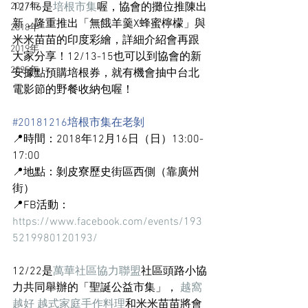
2017年
12/16是
培根市集
喔，協會的攤位推陳出
新，隆重推出「無餓羊羹X蜂蜜檸檬」與
2018年
米米苗苗的印度彩繪，詳細介紹會再跟
2019年
大家分享！12/13-15也可以到協會的新
2025年
安據點預購培根券，就有機會抽中台北
電影節的野餐收納包喔！
#20181216培根市集在老剝
📍時間：2018年12月16日（日）13:00-
17:00
📍地點：剝皮寮歷史街區西側（靠廣州
街）
📍FB活動：
https://www.facebook.com/events/193
5219980120193/
12/22是
萬華社區協力聯盟
社區頭路小協
力共同舉辦的「聖誕公益市集」， 
越窩
越好 越式家庭手作料理
和米米苗苗將會