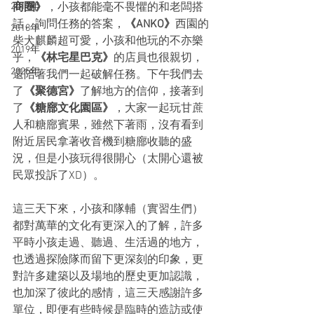
2017年
商圈》
，小孩都能毫不畏懼的和老闆搭
話、詢問任務的答案，
《ANKO》
西園的
2018年
柴犬麒麟超可愛，小孩和他玩的不亦樂
2019年
乎，
《林宅星巴克》
的店員也很親切，
2025年
還陪著我們一起破解任務。下午我們去
了
《聚德宮》
了解地方的信仰，接著到
了
《糖廍文化園區》
，大家一起玩甘蔗
人和糖廍賓果，雖然下著雨，沒有看到
附近居民拿著收音機到糖廍收聽的盛
況，但是小孩玩得很開心（太開心還被
民眾投訴了XD）。
這三天下來，小孩和隊輔（實習生們）
都對萬華的文化有更深入的了解，許多
平時小孩走過、聽過、生活過的地方，
也透過探險隊而留下更深刻的印象，更
對許多建築以及場地的歷史更加認識，
也加深了彼此的感情，這三天感謝許多
單位，即便有些時候是臨時的造訪或使