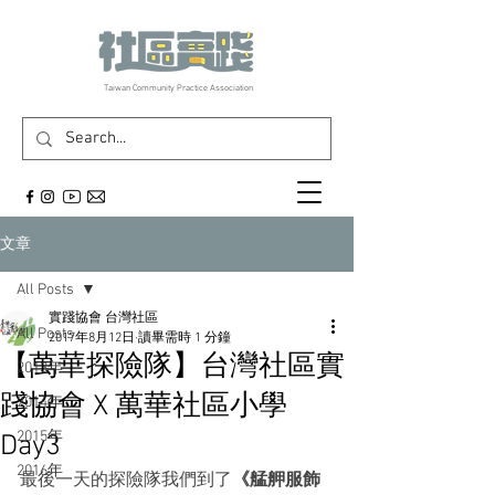
​Taiwan Community Practice Association
文章
All Posts
實踐協會 台灣社區
All Posts
2017年8月12日
讀畢需時 1 分鐘
【萬華探險隊】台灣社區實
2013年
踐協會 X 萬華社區小學
2014年
2015年
Day3
2016年
最後一天的探險隊我們到了
《艋舺服飾