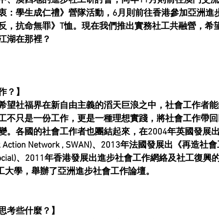
中、澳四地的進步社工研討會，同年11月則前往澳門交流
衷：學生成仁禮》營隊活動，6月則前往香港參加亞洲進
反，抗命無罪》T恤。現在我們推出實務社工共融營，希
江湖在那裡？
作？】
希望社福界在新自由主義的滔天巨浪之中，社會工作者能
工不只是一份工作，更是一種理想實踐，將社會工作帶回
變。各國的社會工作者也團結起來，在2004年英國發展
rk Action Network , SWAN)、2013年法國發展出《再造
travail social)、2011年香港發展出進步社會工作網絡及社工
港理工大學，舉辦了亞洲進步社會工作論壇。
思考些什麼？】