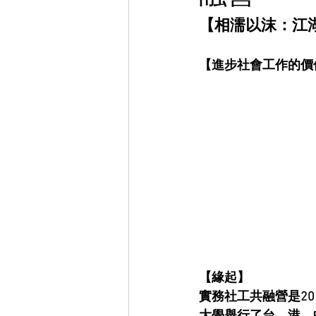
【相濡以沫：江
【進步社會工作的價
【緣起】
實務社工共融營是20