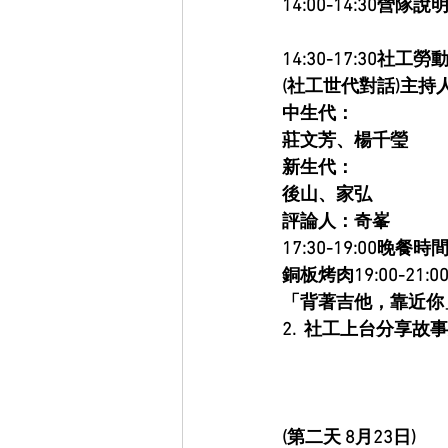
14:00-14:30營隊說
14:30-17:30社工
(社工世代對話)主持
中生代：
莊文芳、楊千瑩
新生代：
後山、家弘
評論人：奇峯
17:30-19:00晚餐時
銅板烤肉19:00-21
「背著吉他，靠近你」
2.  社工上台分享故
(第二天 8月23日)