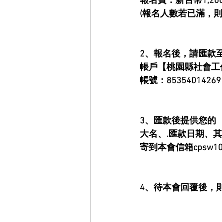
報名費：新台幣1,20
(報名人數若已滿，則
2、報名後，請匯款至
帳戶【桃園縣社會工
帳號：85354014269
3、匯款後提供您的
大名、.匯款日期、
寄到本會信箱cpsw1009
4、待本會回覆後，