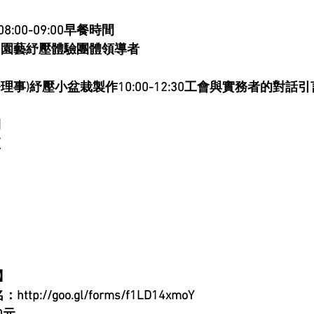
00-09:00早餐時間
0:00園藝紓壓體驗團體領導者
事)紓壓小盆栽製作10:00-12:30工會與實務者的對話
間
壇
】
://goo.gl/forms/f1LD14xmoY