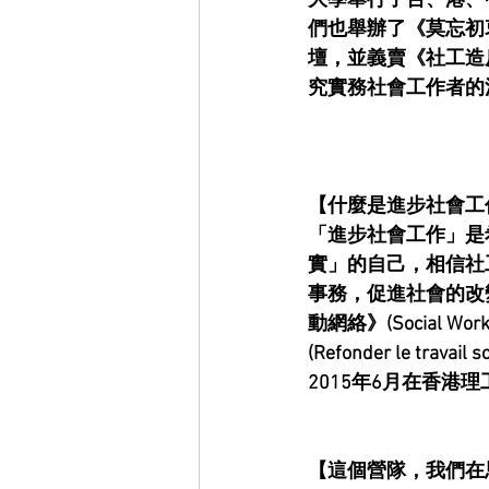
大學舉行了台、港、
們也舉辦了《莫忘初
壇，並義賣《社工造
究實務社會工作者的
【什麼是進步社會工
「進步社會工作」是
實」的自己，相信社
事務，促進社會的改
動網絡》(Social Wo
(Refonder le 
2015年6月在香
【這個營隊，我們在