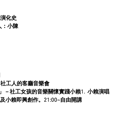
明
勞動演化史
人：小陳
間
:00社工人的客廳音樂會
－社工女孩的音樂關懷實踐小賴1.  小賴演唱
事及小賴即興創作。21:00~自由開講