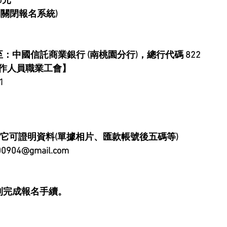
0元
關閉報名系統)
：中國信託商業銀行 (南桃園分行)，總行代碼 822
作人員職業工會】
1
其它可證明資料(單據相片、匯款帳號後五碼等)
04@gmail.com
則完成報名手續。