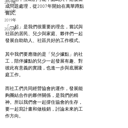
2017年
成問題處理，從2007年開始在萬華蹲點
2018年
嘗試。
2019年
「一起」是我們很重要的理念，嘗試與
2025年
社區的居民、兒少與家庭、夥伴們一起
發展自助助人、社區共好的工作模式。
其中我們要應徵的是「兒少據點」的社
工，陪伴據點的兒少一起發展有趣、對
彼此有意義的實踐，也進一步與底層家
庭工作。
而社工們共同經營協會的運作，發展能
夠團結合作的夥伴關係，是我們的精
神。所以我們會一起撐住協會的生存，
要一起寫計畫和做核銷，討論未來的工
作方向。