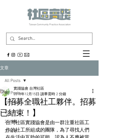
​Taiwan Community Practice Association
文章
All Posts
實踐協會 台灣社區
All Posts
2018年12月15日
讀畢需時 2 分鐘
【招募全職社工夥伴。招募
2013年
已結束！】
2014年
2015年
台灣社區實踐協會是由一群注重社區工
作的社工所組成的團隊，為了尋找人們
2016年
在生活中互助的可能，認為人不應被當