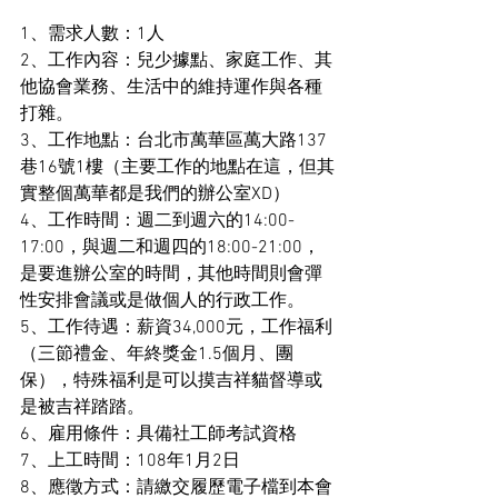
1、需求人數：1人
2、工作內容：兒少據點、家庭工作、其
他協會業務、生活中的維持運作與各種
打雜。
3、工作地點：台北市萬華區萬大路137
巷16號1樓（主要工作的地點在這，但其
實整個萬華都是我們的辦公室XD）
4、工作時間：週二到週六的14:00-
17:00，與週二和週四的18:00-21:00，
是要進辦公室的時間，其他時間則會彈
性安排會議或是做個人的行政工作。
5、工作待遇：薪資34,000元，工作福利
（三節禮金、年終獎金1.5個月、團
保），特殊福利是可以摸吉祥貓督導或
是被吉祥踏踏。
6、雇用條件：具備社工師考試資格
7、上工時間：108年1月2日
8、應徵方式：請繳交履歷電子檔到本會