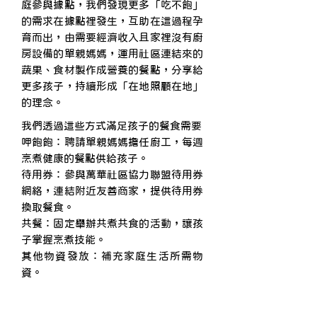
庭參與據點，我們發現更多「吃不飽」
的需求在據點裡發生，互助在這過程孕
育而出，由需要經濟收入且家裡沒有廚
房設備的單親媽媽，運用社區連結來的
蔬果、食材製作成營養的餐點，分享給
更多孩子，持續形成「在地照顧在地」
的理念。
我們透過這些方式滿足孩子的餐食需要
呷飽飽：聘請單親媽媽擔任廚工，每週
烹煮健康的餐點供給孩子。
待用券：參與萬華社區協力聯盟待用券
網絡，連結附近友善商家，提供待用券
換取餐食。
共餐：固定舉辦共煮共食的活動，讓孩
子掌握烹煮技能。
其他物資發放：補充家庭生活所需物
資。