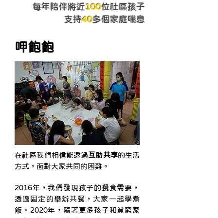
每年陪伴將近
100
位社區孩子
支持
40
多個家庭喘息
呷飽飽
在社區我們相信能透過
互助共享
的生活
方式，面對大家共同的困難。
2016年，我們發現孩子的餐食需要，
透過固定的舉辦共餐，大家一起學煮
飯。2020年，隨著更多孩子和貧窮家