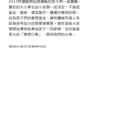
2014年據點開始與據點的孩子們一起擺攤，
攤位的大小事也由小老闆一起決定，不論是
產品、價格、還是製作。擺攤所賺到的錢，
成為孩子們的夢想基金，讓有團隊和個人有
餘韻思考自己的想要與需要。幾年過後大老
闆開始傳承給其他孩子一同參與，也討論著
更大的「夢想行動」，期待我們的分享。
學習社群不定期增加中
每個共學的群體有著不同的因緣，去年有因
為疫情警戒暫時休息，也有因為老師提早歸
國而停止課程。
這樣群體的聚合在生活中自
然的發生，有力量的持續長成，消逝的留在
每個人的經驗裡。歡迎有意者洽詢。
家庭工作