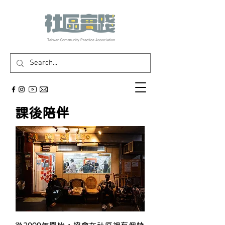
​Taiwan Community Practice Association
課後陪伴