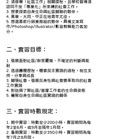
2. 須修畢「社區工作」相關課程，且學校督導須
認同不受「專業化」所束縛的社會工作。
3. 想要探索自身生命與社區關聯的夥伴。
4. 萬華、大同、中正在地青年尤佳。
5. 想選募款行銷業務組的夥伴，具備文案寫
作/Photoshop/Illustrator/影音剪輯能力者加
分。
二、實習目標：
1. 發展面對社區/群眾龐雜、不確定的判斷與能
耐
2. 透過團體歷程，體會民主實踐的過程，相互支
持、分享與成長
3. 關懷社會，發展反身性與社會變革取向的社會
工作實踐
4. 對話與了解社區/基層工作者的生命與姿態
5. 覺解自身生命與社區實踐的關係
三、實習時數規定：
1. 期中實習：時數至少200小時，實習期間為每
年2至6月，或9月至隔年1月間。
2. 暑期實習：時數至少350小時，實習期間為每
年7月之8月間。