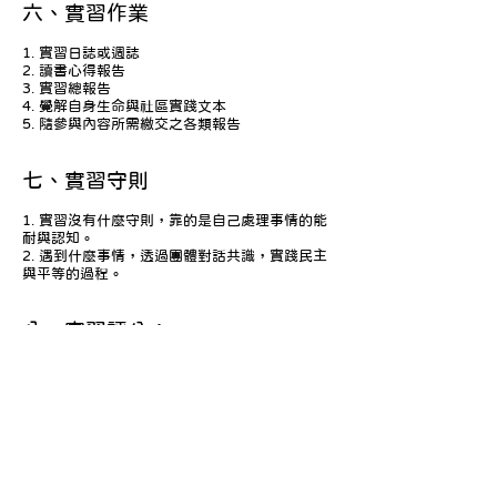
六、實習作業
1. 實習日誌或週誌
2. 讀書心得報告
3. 實習總報告
4. 覺解自身生命與社區實踐文本
5. 隨參與內容所需繳交之各類報告
七、實習守則
1. 實習沒有什麼守則，靠的是自己處理事情的能
耐與認知。
2. 遇到什麼事情，透過團體對話共識，實踐民主
與平等的過程。
八、實習評分：
實習結束後，與學生討論，共同產出實習成果之
分數。
九、實習方案聯絡人：
聯絡人： 陳甄 社工
聯絡電話：(02)
2339-4933