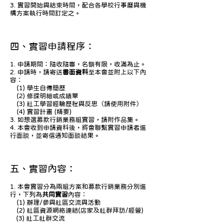
3. 實習開始與結束時間，配合各學校行事曆與機
構方案執行時間訂定之。
四、實習申請程序：
1. 申請期間：隨收隨審，名額有限，收滿為止。
2. 申請時，請寄送
書面資料
至本會
並附上以下內
容：
(1) 學生自傳簡歷
(2) 修課明細或成績單
(3) 社工學習經驗歷程與反思（請使用附件）
(4) 實習計畫 (精要)
3. 如想選募款行銷業務組實習，請附作品集。
4. 本會收到申請資料後，將會聯繫實習申請者進
行面談，並寄信通知面談結果。
五、實習內容：
1. 本會實習分為兩組方案和募款行銷業務分別進
行，下列為
共同實習
內容：
(1) 辦理/參與社區交流與活動
(2) 社區資源網絡連結(店家及社群拜訪/經營)
(3) 社工社群交流