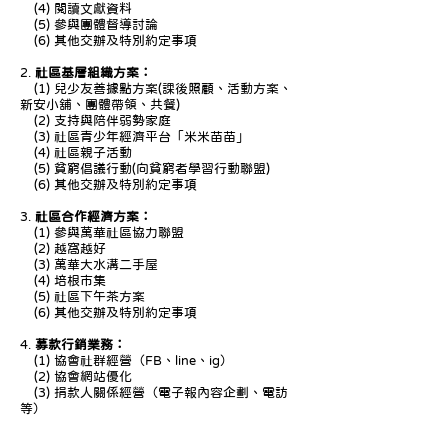
(4) 閱讀文獻資料
(5) 參與團體督導討論
(6) 其他交辦及特別約定事項
2.
社區基層組織方案：
(1) 兒少友善據點方案(課後照顧、活動方案、
新安小舖、團體帶領、共餐)
(2) 支持與陪伴弱勢家庭
(3) 社區青少年經濟平台「米米苗苗」
(4) 社區親子活動
(5) 貧窮倡議行動(向貧窮者學習行動聯盟)
(6) 其他交辦及特別約定事項
3.
社區合作經濟方案：
(1) 參與萬華社區協力聯盟
(2) 越窩越好
(3) 萬華大水溝二手屋
(4) 培根市集
(5) 社區下午茶方案
(6) 其他交辦及特別約定事項
4.
募款行銷業務：
(1) 協會社群經營（FB、line、ig）
(2) 協會網站優化
(3) 捐款人關係經營（電子報內容企劃、電訪
等）