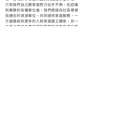
只有我們自己跟家庭努力似乎不夠。在認識
到萬華的各種單位後，我們透過在社區裡尋
找適合的資源單位，共同提供家庭服務，一
方面連結到更多的人與家庭建立關係，另一
方面也透過各種不同的服務與視角來滿足家
庭的各種需要。久而久之，不只是人與人之
間建立了關係與連結，組織與組織之間也透
過長期的合作與串聯，讓資源與服務輸送的
更好，並有各種不同的嘗試與可能性發生在
萬華這片土地上。
​執行狀況
友善店家串連：社區裡有各種店家，除了我
們與店家的主動連結以外，許多老闆們也會
主動向我們詢問是否需要各種的資源與協
助，包含商圈待用券，或是在大型社區活動
分享餐食，是我們的社區好夥伴！
參與萬華社區協力聯盟 / 小協力：協會長期
參與萬華社區協聯盟，在這裡有萬華的各個
組織，平時共同分享資源與資訊，也針對不