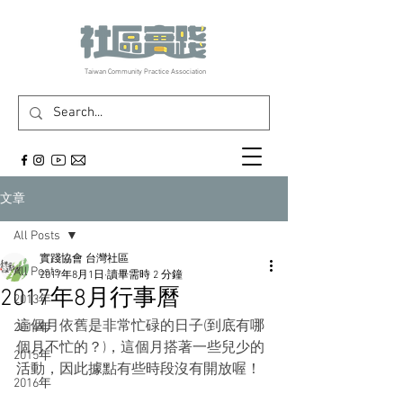
​Taiwan Community Practice Association
文章
All Posts
實踐協會 台灣社區
All Posts
2017年8月1日
讀畢需時 2 分鐘
2017年8月行事曆
2013年
這個月依舊是非常忙碌的日子(到底有哪
2014年
個月不忙的？)，這個月搭著一些兒少的
2015年
活動，因此據點有些時段沒有開放喔！
2016年