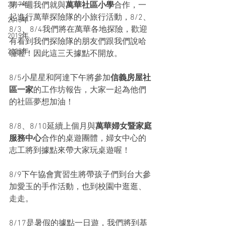
2017年
第一週我們就與
萬華社區小學
合作，一
起進行萬華探險隊的小旅行活動，8/2、
2018年
8/3、8/4我們將在萬華各地探險，歡迎
2019年
有看到我們探險隊的朋友們跟我們說哈
2025年
囉喔！因此這三天據點不開放。
8/5小星星和阿達下午將參加
信義房屋社
區一家
的工作坊報告，大家一起為他們
的社區夢想加油！
8/8、8/10延續上個月與
萬華婦女暨家庭
服務中心
合作的桌遊團體，婦女中心的
志工將到據點來帶大家玩桌遊喔！
8/9下午協會實習生將帶孩子們到台大參
加愛玉的手作活動，也到校園中逛逛、
走走。
8/17是暑假的據點一日遊，我們將到基