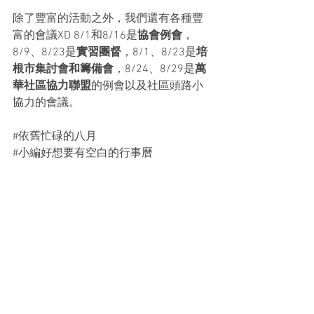
除了豐富的活動之外，我們還有各種豐
富的會議XD 8/1和8/16是
協會例會
，
8/9、8/23是
實習團督
，8/1、8/23是
培
根市集討會和籌備會
，8/24、8/29是
萬
華社區協力聯盟
的例會以及社區頭路小
協力的會議。
#依舊忙碌的八月
#小編好想要有空白的行事曆