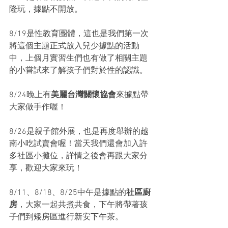
隆玩，據點不開放。
8/19是性教育團體，這也是我們第一次
將這個主題正式放入兒少據點的活動
中，上個月實習生們也有做了相關主題
的小嘗試來了解孩子們對於性的認識。
8/24晚上有
美麗台灣關懷協會
來據點帶
大家做手作喔！
8/26是親子館外展，也是再度舉辦的越
南小吃試賣會喔！當天我們還會加入許
多社區小攤位，詳情之後會再跟大家分
享，歡迎大家來玩！
8/11、8/18、8/25中午是據點的
社區廚
房
，大家一起共煮共食，下午將帶著孩
子們到矮房區進行新安下午茶。