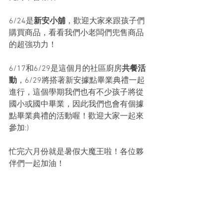
6/24是
新安小舖
，歡迎大家來跟孩子們
購買商品，看看我們小老闆們兜售商品
的超強功力！
6/17和6/29是這個月的社區廚房
共餐活
動
，6/29將搭著新安據點畢業典禮一起
進行，這個學期我們也有不少孩子將從
國小或國中畢業，因此我們也會有個據
點畢業典禮的活動喔！歡迎大家一起來
參加:)
忙完六月份就是暑假大魔王啦！各位夥
伴們一起加油！