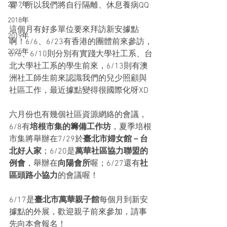
2017年
冒，所以我們將自行隔離、休息養病QQ
2018年
這個月有好多單位要來拜訪新安據點
2019年
啊！6/6、6/23有香港的團體前來參訪，
2025年
6/6、6/10則分別有實踐大學社工系、台
北大學社工系的學生前來，6/13則有澳
洲社工師生前來認識我們的兒少照顧與
社區工作，最近據點變得很國際化呀XD
六月份也有幾個社區資源網絡的會議，
6/8有
培根市集的籌備工作坊
，夏季培根
市集將舉辦在7/29於
臺北市婦女館－台
北好人家
；6/20是
萬華社區協力聯盟的
例會
，舉辦在
向陽會所
喔；6/27還有
社
區頭路小協力
的會議喔！
6/17是
臺北市萬華親子館
每個月到新安
據點的外展，歡迎親子前來參加，請事
先向本會報名！