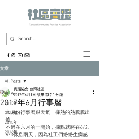
​Taiwan Community Practice Association
文章
All Posts
實踐協會 台灣社區
All Posts
2017年6月1日
讀畢需時 1 分鐘
2017年6月行事曆
2013年
六月份行事曆跟天氣一樣熱的熱騰騰出
2014年
爐！
2015年
不過在六月的一開始，據點就將在6/2、
2016年
6/3休息兩天，因為社工們紛紛生病感