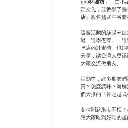
pho料理坊
」，由小
活文化，並教學了幾
店
」販售越式午茶套
這個活動的緣起來自
過一邊學煮菜，一邊
吃店的計畫時，也期
分享，讓台灣人更認
大家交流做朋友。
活動中，許多朋友們
買？怎麼調味？海鮮
們大推的「神之越式
各種問題來者不拒！
讓大家吃到好吃的越