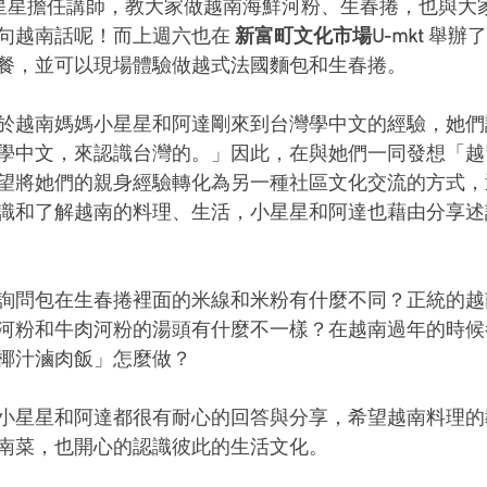
星星擔任講師，教大家做越南海鮮河粉、生春捲，也與大
句越南話呢！而上週六也在 
新富町文化市場U-mkt 
舉辦了
餐，並可以現場體驗做越式法國麵包和生春捲。
於越南媽媽小星星和阿達剛來到台灣學中文的經驗，她們
學中文，來認識台灣的。」因此，在與她們一同發想「越
望將她們的親身經驗轉化為另一種社區文化交流的方式，
識和了解越南的料理、生活，小星星和阿達也藉由分享述
詢問包在生春捲裡面的米線和米粉有什麼不同？正統的越
河粉和牛肉河粉的湯頭有什麼不一樣？在越南過年的時候
椰汁滷肉飯」怎麼做？
小星星和阿達都很有耐心的回答與分享，希望越南料理的
南菜，也開心的認識彼此的生活文化。