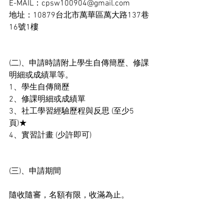
E-MAIL：cpsw100904@gmail.com
地址：10879台北市萬華區萬大路137巷
16號1樓
(二)、申請時請附上學生自傳簡歷、修課
明細或成績單等。
1、學生自傳簡歷
2、修課明細或成績單
3、社工學習經驗歷程與反思 (至少5
頁)★
4、實習計畫 (少許即可)
(三)、申請期間
隨收隨審，名額有限，收滿為止。