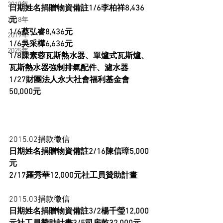
2017年
日期姓名捐贈物資備註1/6李柏祥8,436
元
2018年
1/6蔡弘睿8,436元
2019年
1/6吳采樺6,636元
2025年
1/8陳素蓉瓦斯熱水器、單爐式瓦斯爐、
瓦斯熱水器強制排氣配件、濾水器
1/27財團法人永大社會福利基金會
50,000元
2015.02捐款徵信
日期姓名捐贈物資備註2/16陳信璋5,000
元
2/17羅秀華12,000元社工員贊助計畫
2015.03捐款徵信
日期姓名捐贈物資備註3/2楊千瑩12,000