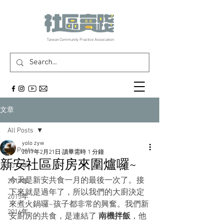
​Taiwan Community Practice Association
文章
All Posts
yolo zyw
All Posts
2017年2月21日
讀畢需時 1 分鐘
新安社區廚房來圍爐囉~
2013年
今天是新安共食一月的最後一次了。接
2014年
下來就是過年了，所以我們的大廚決定
2015年
來煮火鍋囉~孩子都非常的興奮。我們新
2016年
安廚房的共食，是連結了 
南機拌飯
，他