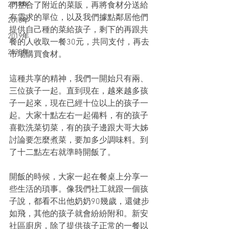
2017年
們整合了附近的菜販，再將食材分送給
有需求的單位，以及我們據點鄰居他們
2018年
提供自己種的菜給孩子，剩下的再跟共
2019年
餐的人收取一餐30元，共同支付，再去
2025年
市場購買食材。
這種共享的精神，我們一開始只有兩、
三位孩子一起。直到現在，越來越多孩
子一起來，現在已經十位以上的孩子一
起。大家十點左右一起備料，有的孩子
喜歡洗菜切菜，有的孩子邊跟大哥大姊
討論要怎麼煮菜，要加多少調味料。到
了十二點左右就準時開飯了。
開飯的時候，大家一起在餐桌上分享一
些生活的瑣事。像我們社工就跟一個孩
子說，都看不出他奶奶90幾歲，還健步
如飛，其他的孩子就會紛紛附和。新安
社區廚房，除了提供孩子正常的一餐以