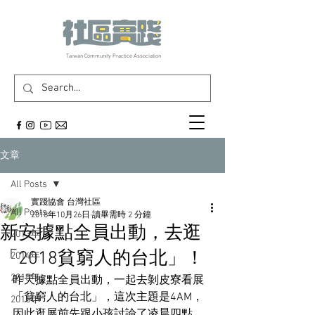
​Taiwan Community Practice Association
文章
All Posts
實踐協會 台灣社區
All Posts
2018年10月26日
讀畢需時 2 分鐘
新安據點全員出動，去逛
2013年
「2018貧窮人的台北」！
2014年
2015年
昨天據點全員出動，一起去剝皮寮看展
「貧窮人的台北」，這次主題是4AM，
2016年
因此逛展前先跟小孩討論了凌晨四點