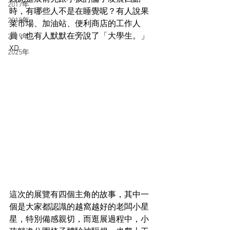
2017年
時，有哪些人不是在睡覺呢？有人說果
2018年
菜市場、加油站、便利商店的工作人
員，也有人默默在旁說了「大學生。」
2019年
XD
2025年
這次的展覽有四個主角的故事，其中一
個是大家都認識的越窩越好的老闆小星
星，特別備感親切，而逛展過程中，小