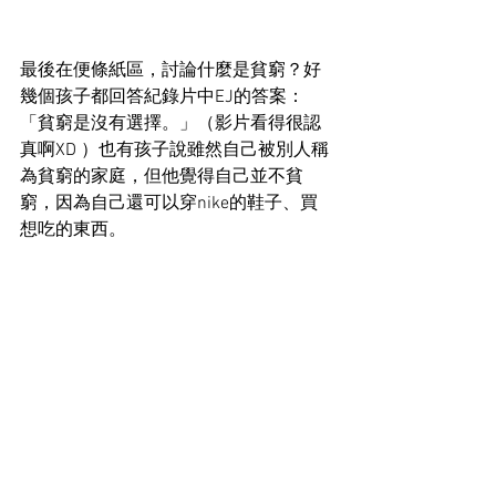
最後在便條紙區，討論什麼是貧窮？好
幾個孩子都回答紀錄片中EJ的答案：
「貧窮是沒有選擇。」（影片看得很認
真啊XD ）也有孩子說雖然自己被別人稱
為貧窮的家庭，但他覺得自己並不貧
窮，因為自己還可以穿nike的鞋子、買
想吃的東西。