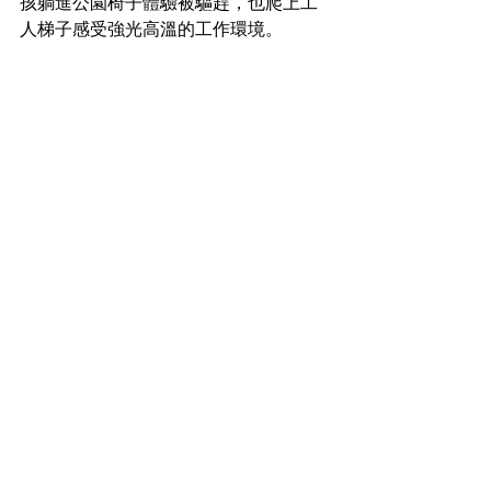
孩躺進公園椅子體驗被驅趕，也爬上工
人梯子感受強光高溫的工作環境。