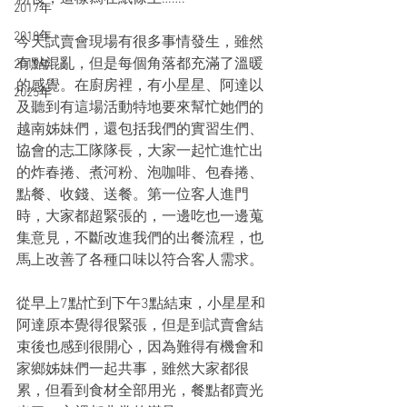
2017年
2018年
今天試賣會現場有很多事情發生，雖然
有點混亂，但是每個角落都充滿了溫暖
2019年
的感覺。在廚房裡，有小星星、阿達以
2025年
及聽到有這場活動特地要來幫忙她們的
越南姊妹們，還包括我們的實習生們、
協會的志工隊隊長，大家一起忙進忙出
的炸春捲、煮河粉、泡咖啡、包春捲、
點餐、收錢、送餐。第一位客人進門
時，大家都超緊張的，一邊吃也一邊蒐
集意見，不斷改進我們的出餐流程，也
馬上改善了各種口味以符合客人需求。
從早上7點忙到下午3點結束，小星星和
阿達原本覺得很緊張，但是到試賣會結
束後也感到很開心，因為難得有機會和
家鄉姊妹們一起共事，雖然大家都很
累，但看到食材全部用光，餐點都賣光