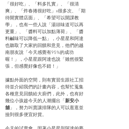
「很好吃」、「料多扎實」、「很清
爽」、「炸春捲很好吃」x很多次、「期
待開實體店面」、「希望可以開課教
學」，也有一些人說「湯頭味道可以再
更重」、「醬料可以加點薄荷」、「醬
料鹹味可以降低一點」，小星星和阿達
也聽取了大家的回饋和意見，他們的越
南朋友說「今天感覺有95%的成功
喔！」，小星星跟阿達也說「雖然很緊
張，但感覺好像也不錯！」
據點外面的空間，則有實習生跟社工招
待並介紹我們的計畫內容，也幫忙蒐集
各種意見回饋給大廚們，此外，也有好
幾位小孩趁今天的人潮擺出「
新安小
舖
」，努力叫賣讓排隊的人可以逛逛並
撿到很多便宜好貨。
今天的試賣會，因著小星星與阿達的夢