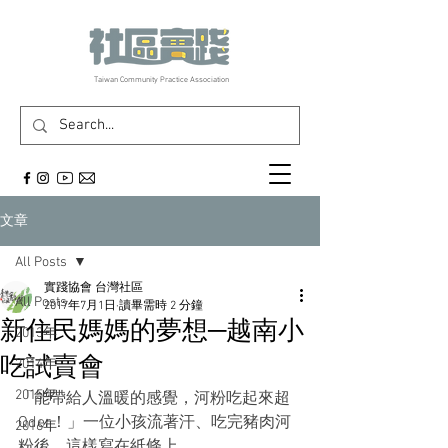
​Taiwan Community Practice Association
文章
All Posts
實踐協會 台灣社區
All Posts
2017年7月1日
讀畢需時 2 分鐘
新住民媽媽的夢想─越南小
2013年
吃試賣會
2014年
2015年
「能帶給人溫暖的感覺，河粉吃起來超
Qder！」一位小孩流著汗、吃完豬肉河
2016年
粉後，這樣寫在紙條上…….