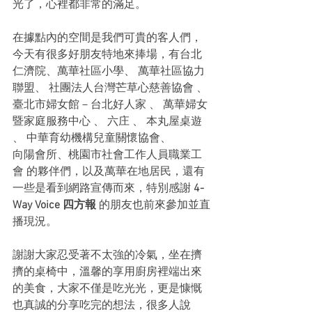
光了，心裡都非常的滿足。
在據點內的空間是我們可貴的客人們，
今天有很多好朋友特地來捧場，有台北
仁濟院、萬華社區小學、 萬華社區協力
聯盟、 社團法人台灣芒草心慈善協會 、 
臺北市婦女館－台北好人家 、 萬華婦女
暨家庭服務中心 、 六庄 、 本丸屋桌遊 
、 中華育幼機構兒童關懷協會、
向陽會所、桃園市社會工作人員職業工
會 的夥伴們，以及萬華在地居民，還有
一些是看到網路宣傳而來，特別感謝 
4-
Way Voice 四方報
 的朋友也前來參加並直
播現況。
謝謝大家忍受著不太強的冷氣，坐在擠
擠的桌椅中，溫馨的享用廚房裡端出來
的美食，大家不僅是吃光光，更是慷慨
也真誠的分享吃完的想法，很多人說