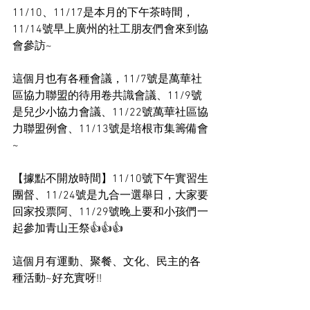
11/10、11/17是本月的下午茶時間，
11/14號早上廣州的社工朋友們會來到協
會參訪~
這個月也有各種會議，11/7號是萬華社
區協力聯盟的待用卷共識會議、11/9號
是兒少小協力會議、11/22號萬華社區協
力聯盟例會、11/13號是培根市集籌備會
~
【據點不開放時間】11/10號下午實習生
團督、11/24號是九合一選舉日，大家要
回家投票阿、11/29號晚上要和小孩們一
起參加青山王祭👍👍👍
這個月有運動、聚餐、文化、民主的各
種活動~好充實呀!!