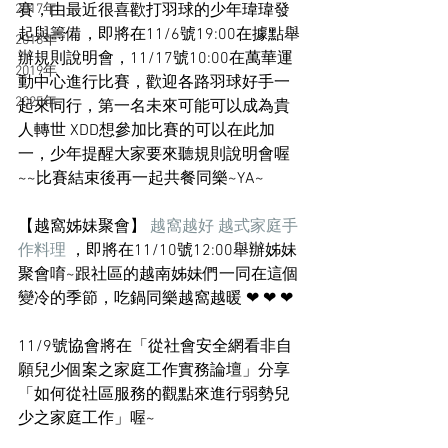
2017年
賽，由最近很喜歡打羽球的少年瑋瑋發
起與籌備，即將在11/6號19:00在據點舉
2018年
辦規則說明會，11/17號10:00在萬華運
2019年
動中心進行比賽，歡迎各路羽球好手一
2025年
起來同行，第一名未來可能可以成為貴
人轉世 XDD想參加比賽的可以在此加
一，少年提醒大家要來聽規則說明會喔
~~比賽結束後再一起共餐同樂~YA~
【越窩姊妹聚會】 
越窩越好 越式家庭手
作料理
 ，即將在11/10號12:00舉辦姊妹
聚會唷~跟社區的越南姊妹們一同在這個
變冷的季節，吃鍋同樂越窩越暖 ❤ ❤ ❤ 
11/9號協會將在「從社會安全網看非自
願兒少個案之家庭工作實務論壇」分享
「如何從社區服務的觀點來進行弱勢兒
少之家庭工作」喔~