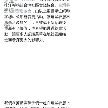
2017年
排汗衫捐給台灣社區實踐協會、
台灣夢
2018年
想城鄉營造協會
，由以上兩個單位絹印
字樣，並舉辦義賣活動。讓這些衣服不
2019年
再是「多餘的」，再被賦予新意義後，
2025年
重新有了價值，也希望能透過義賣活
動，讓更多人認識萬華在地社區組織，
進而發揮更大的影響力。
我們在據點與孩子們一起在這些衣服上