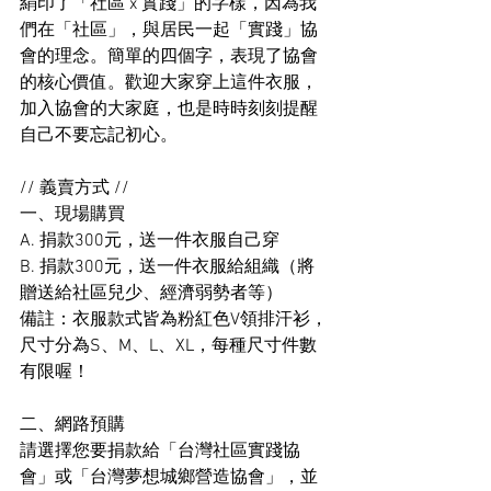
絹印了「社區 x 實踐」的字樣，因為我
們在「社區」，與居民一起「實踐」協
會的理念。簡單的四個字，表現了協會
的核心價值。歡迎大家穿上這件衣服，
加入協會的大家庭，也是時時刻刻提醒
自己不要忘記初心。
// 義賣方式 //
一、現場購買
A. 捐款300元，送一件衣服自己穿
B. 捐款300元，送一件衣服給組織（將
贈送給社區兒少、經濟弱勢者等）
備註：衣服款式皆為粉紅色V領排汗衫，
尺寸分為S、M、L、XL，每種尺寸件數
有限喔！
二、網路預購
請選擇您要捐款給「台灣社區實踐協
會」或「台灣夢想城鄉營造協會」，並