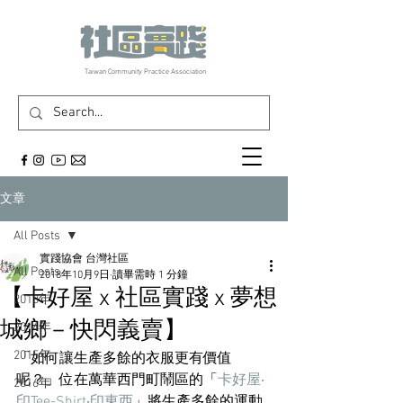
​Taiwan Community Practice Association
文章
All Posts
實踐協會 台灣社區
All Posts
2018年10月9日
讀畢需時 1 分鐘
【卡好屋 x 社區實踐 x 夢想
2013年
城鄉－快閃義賣】
2014年
2015年
「如何讓生產多餘的衣服更有價值
呢？」位在萬華西門町鬧區的「
卡好屋‧
2016年
印Tee-Shirt‧印東西
」將生產多餘的運動